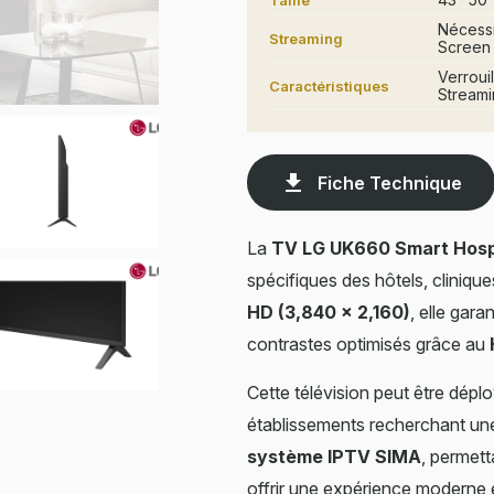
Taille
Nécessi
Streaming
Screen 
Verroui
Caractéristiques
Streami
get_app
Fiche Technique
La
TV LG UK660 Smart Hospi
spécifiques des hôtels, cliniqu
HD (3,840 × 2,160)
, elle gar
contrastes optimisés grâce au
Cette télévision peut être dép
établissements recherchant une 
système IPTV SIMA
, permett
offrir une expérience moderne e