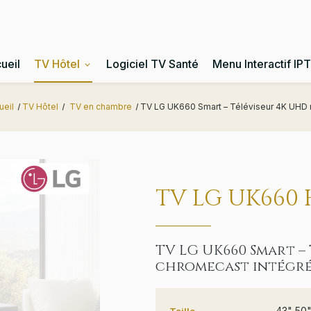
ueil
TV Hôtel
Logiciel TV Santé
Menu Interactif IP
ueil
TV Hôtel
TV en chambre
TV LG UK660 Smart – Téléviseur 4K UHD m
TV LG UK660 
TV LG UK660 Smart –
chromecast intégré p
43" 50"