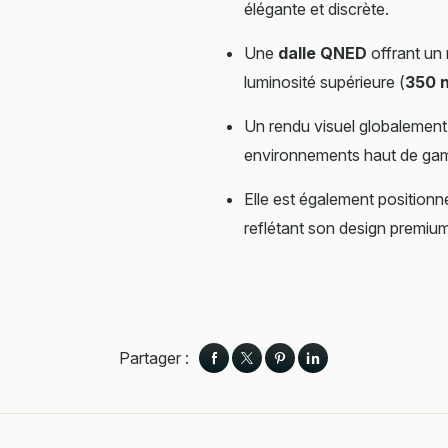
élégante et discrète.
Une
dalle QNED
offrant un 
luminosité supérieure (
350 n
Un rendu visuel globalemen
environnements haut de ga
Elle est également position
reflétant son design premiu
Partager :