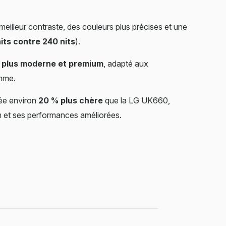
meilleur contraste, des couleurs plus précises et une
its contre 240 nits
).
t
plus moderne et premium
, adapté aux
mme.
née environ
20 % plus chère
que la LG UK660,
m et ses performances améliorées.